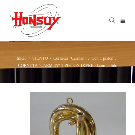
Inicio
VIENTO
Cornetas "Carmen"
Con 1 pistón
/
/
/
/
CORNETA “CARMEN” 1 PISTÓN DO/REb latón pulido