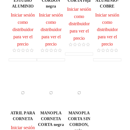
ESTUDIO
CORDON
CORTA roja
ALUMINIO-
ALUMINIO
negra
COBRE
Iniciar sesión
Iniciar sesión
Iniciar sesión
Iniciar sesión
como
como
como
como
distribuidor
distribuidor
distribuidor
distribuidor
para ver el
para ver el
para ver el
para ver el
precio
precio
precio
precio
ATRIL PARA
MANOPLA
MANOPLA
CORNETA
CORNETA
CORTA SIN
CORTA negra
CORDON,
Iniciar sesión