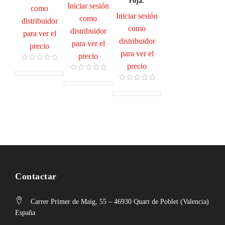
roja.
Iniciar sesión
como
Iniciar sesión
como
distribuidor
como
distribuidor
para ver el
distribuidor
para ver el
precio
para ver el
precio
precio
Contactar
Carrer Primer de Maig, 55 – 46930 Quart de Poblet (Valencia)
España