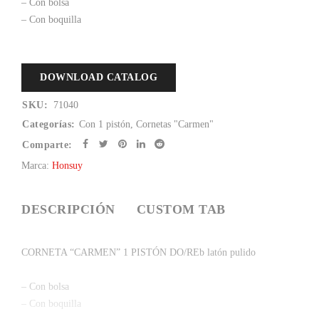
– Con bolsa
– Con boquilla
DOWNLOAD CATALOG
SKU:
71040
Categorías:
Con 1 pistón
,
Cornetas "Carmen"
Comparte:
Marca:
Honsuy
DESCRIPCIÓN
CUSTOM TAB
CORNETA “CARMEN” 1 PISTÓN DO/REb latón pulido
– Con bolsa
– Con boquilla