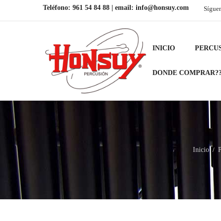
Teléfono:
961 54 84 88
| email:
info@honsuy.com
Sígue
INICIO
PERCU
DONDE COMPRAR?
Inicio
/