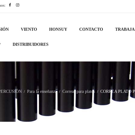
nos:
SIÓN
VIENTO
HONSUY
CONTACTO
TRABAJA
?
DISTRIBUIDORES
PERCUSIÓN
Para la enseñanza
Correas para platos
CORREA PLATO 
/
/
/