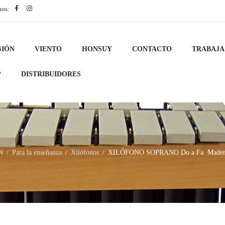
nos:
SIÓN
VIENTO
HONSUY
CONTACTO
TRABAJA
?
DISTRIBUIDORES
N
Para la enseñanza
Xilófonos
XILÓFONO SOPRANO Do a Fa. Madera S
/
/
/