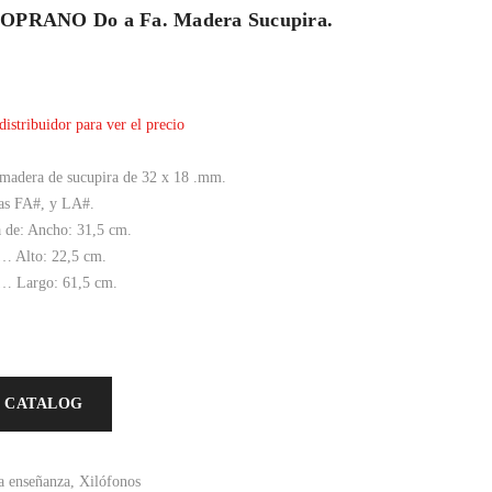
PRANO Do a Fa. Madera Sucupira.
distribuidor para ver el precio
 madera de sucupira de 32 x 18 .mm.
vas FA#, y LA#.
a de: Ancho: 31,5 cm.
o: 22,5 cm.
go: 61,5 cm.
 CATALOG
a enseñanza
,
Xilófonos