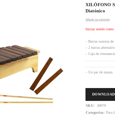
XILÓFONO SO
Diatónico
Añade tu opinión
Iniciar sesión como 
– Barras sonoras de
– 2 barras alternati
– Caja de resonanci
……………………… Alt
……………………… Lar
– Un par de mazas.
DOWNLOAD
SKU:
49070
Categorías:
Para l